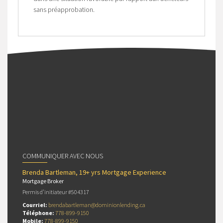
sans préapprobation.
COMMUNIQUER AVEC NOUS
Brenda Bartleman, 19+ yrs Mortgage Experience
Mortgage Broker
Permis d’initiateur #504317
Courriel:
brendabartleman@dominionlending.ca
Téléphone:
778-899-9150
Mobile:
778-899-9150