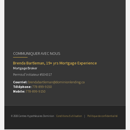
COMMUNIQUER AVEC NOUS
Brenda Bartleman, 19+ yrs Mortgage Experience
Mortgage Broker
Permis d’initiateur #504317
Courriel:
brendabartleman@dominionlending.ca
Téléphone:
778-899-9150
Mobile:
778-899-9150
© 2026 Centres Hypothécaires Dominion
Conditions d’utilisation
|
Politique de confidentialité