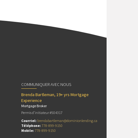
COMMUNIQUER AVEC NOUS
Brenda Bartleman, 19+ yrs Mortgage
Experience
Mortgage Broker
Permis d’initiateur #504317
Courriel:
brendabartleman@dominionlending.ca
Téléphone:
778-899-9150
Mobile:
778-899-9150