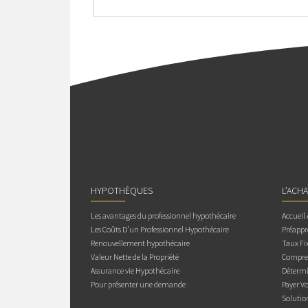
HYPOTHÈQUES
L’ACH
Les avantages du professionnel hypothécaire
Accueil
Les Coûts D’un Professionnel Hypothécaire
Préappr
Renouvellement hypothécaire
Taux Fix
Valeur Nette de la Propriété
Compren
Assurance vie Hypothécaire
Détermi
Pour présenter une demande
Payer V
Solutio