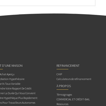
AT D’UNE MAISON
REFINANCEMENT
 Achat Aperçu
CHIP
obation Hypothécaire
Calculateurs de refinancement
e Vs Taux Variable
À PROPOS
dre Votre Rapport De Crédit
ner La Durée Qui Vous Convient
Témoignages
otre Hypothèque Plus Rapidement
COMMERCIAL ET CRÉDIT-BAIL
ns Pour Travailleurs Autonomes
Ressources